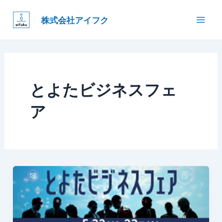
内
Mai
株式会社アイフク
容
Men
を
ス
キ
ッ
とよたビジネスフェ
プ
ア